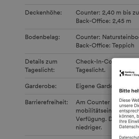
Deckenhöhe:
Counter: 2,40 m bis z
Back-Office: 2,45 m
Bodenbelag:
Counter: Natursteinb
Back-Office: Teppich
Details zum
Check-In-Counter verfü
Tageslicht:
Tageslicht.
Garderobe:
Eigene Garderobe vor
Barrierefreiheit:
Am Counter steht ein fe
mobilitätseingeschränk
Verfügung. Der Tresen
niedriger.