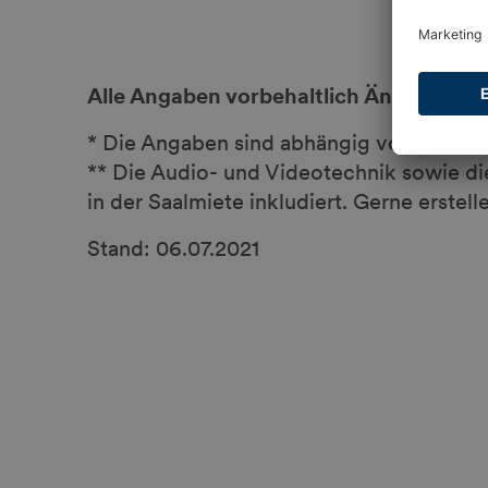
Alle Angaben vorbehaltlich Änderungen
* Die Angaben sind abhängig von der ind
** Die Audio- und Videotechnik sowie di
in der Saalmiete inkludiert. Gerne erstell
Stand: 06.07.2021