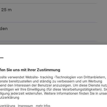
u 25 m
oden
gt über Tageslicht. Back-Office hat kein
handen
ster, barrierefreier Platz für
te Personen wie z.B. Rollstuhlfahrende zur
 ist in diesem Bereich entsprechend