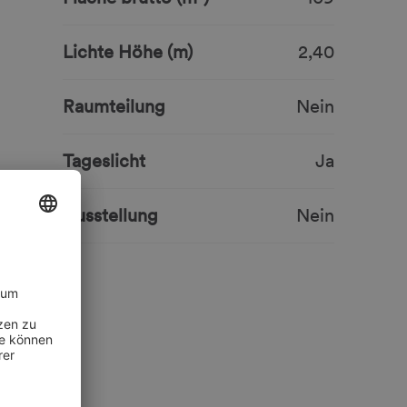
Lichte Höhe (m)
2,40
Raumteilung
Nein
Tageslicht
Ja
Ausstellung
Nein