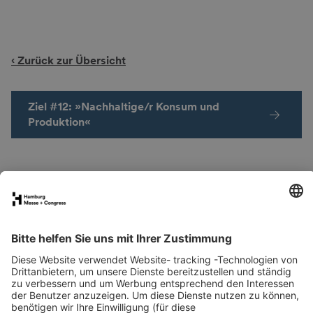
‹ Zurück zur Übersicht
Ziel #12: »Nachhaltige/r Konsum und
Produktion«
Räume & Flächen
Anreise
Kontakt
Downloads