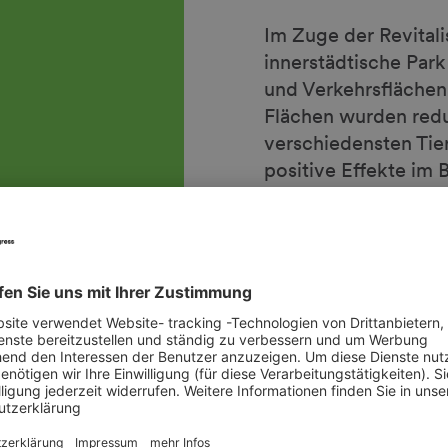
Im Zuge der Revita
innerstädtische Par
und Verkehrsflächen
Flächen wurden reduz
verschiedensten Tier
positive Effekte im 
zunehmende Anzahl d
Bereits 2007 wurde 
Konstruktion der H
Hamburg auf selbige
Europas angelegt. Di
Lebensraum und war e
innerstädtischen Ve
zu reduzieren.