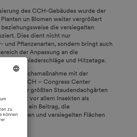
lisierung des CCH-Gebäudes wurde der
k Planten un Blomen weiter vergrößert
 beziehungsweise die versiegelten
iert. Dies dient nicht nur
- und Pflanzenarten, sondern bringt auch
Bereich der Anpassung an die
er Starkniederschläge und Hitzetage.
als Ausgleichsmaßnahme mit der
alle H am CCH – Congress Center
r einer der größten Staudendachgärten
eser dient vor allem Insekten als
benfalls ein Beitrag, die
rkehrsflächen und versiegelten Flächen