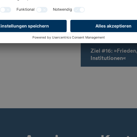
Ziel #16: »Frieden
Institutionen«