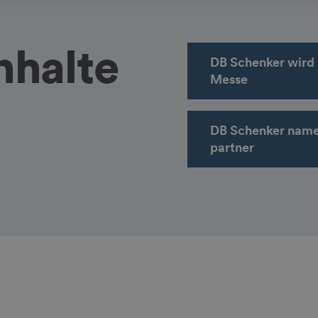
nhalte
DB Schenker wird 
Messe
DB Schenker name
partner