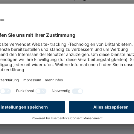
ns der HMC.
kpartner der Hamburg Messe und Congress
schlagenen Weg bestätigt und unsere
ekräftigt“, sagt Matthias Dornscheidt, VP
s.
 Events and Special Logistics bei der
reut uns sehr, diesen wichtigen Messeplatz
eren Kunden zukünftig auch in Hamburg
ativen Logistikdienstleistungen anbieten zu