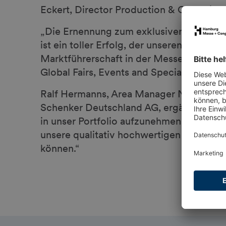
Eckert, Director Production & Operatio
„Die Ernennung zum exklusiven Logisti
ist ein toller Erfolg, der unseren einge
Marktführerschaft in der Messelogistik b
Global Fairs, Events and Special Logistic
Ralf Hermanns, Area Manager Nord, Fairs,
Schenker Deutschland AG, ergänzt: „Es f
in unser Portfolio aufzunehmen und uns
unsere qualitativ hochwertigen und innov
können.“