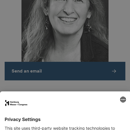
Send an email
Spaces & Areas
Arrival
Contact