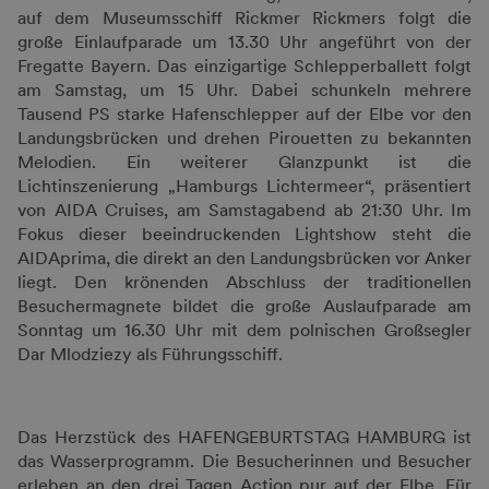
auf dem Museumsschiff Rickmer Rickmers folgt die
große Einlaufparade um 13.30 Uhr angeführt von der
Fregatte Bayern. Das einzigartige Schlepperballett folgt
am Samstag, um 15 Uhr. Dabei schunkeln mehrere
Tausend PS starke Hafenschlepper auf der Elbe vor den
Landungsbrücken und drehen Pirouetten zu bekannten
Melodien. Ein weiterer Glanzpunkt ist die
Lichtinszenierung „Hamburgs Lichtermeer“, präsentiert
von AIDA Cruises, am Samstagabend ab 21:30 Uhr. Im
Fokus dieser beeindruckenden Lightshow steht die
AIDAprima, die direkt an den Landungsbrücken vor Anker
liegt. Den krönenden Abschluss der traditionellen
Besuchermagnete bildet die große Auslaufparade am
Sonntag um 16.30 Uhr mit dem polnischen Großsegler
Dar Mlodziezy als Führungsschiff.
Das Herzstück des HAFENGEBURTSTAG HAMBURG ist
das Wasserprogramm. Die Besucherinnen und Besucher
erleben an den drei Tagen Action pur auf der Elbe. Für