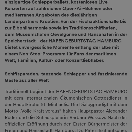
einzigartige Schlepperballett, kostenlosen Live-
Konzerten auf zahlreichen Open-Air-Bühnen oder
mediterranen Angeboten des diesjährigen
Länderpartners Kroatien. Von der Fischauktionshalle bis
zur Elbphilharmonie sowie im Traditionsschiffhafen,
dem Museumshafen Oevelgönne und Hansahafen in der
Speicherstadt - der HAFENGEBURTSTAG HAMBURG
bietet unvergessliche Momente entlang der Elbe mit
einem Non-Stop-Programm für Fans der maritimen
Welt, Familien, Kultur- oder Konzertliebhaber.
Schiffsparaden, tanzende Schlepper und faszinierende
Gäste aus aller Welt
Traditionell beginnt der HAFENGEBURTSTAG HAMBURG
mit dem Internationalen Ökumenischen Gottesdienst in
der Hauptkirche St. Michaelis. Die Dialogpredigt mit dem
Motto „Volle Kraft voraus“ halten Hauptpastor Alexander
Röder und die Schauspielerin Barbara Wussow. Nach der
offiziellen Eröffnung durch den Ersten Bürgermeister der
Freien und Hansestadt Hamburg, Dr. Peter Tschentscher,